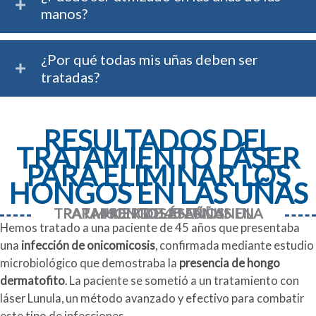
manos?
¿Por qué todas mis uñas deben ser
tratadas?
RESULTADOS DEL
TRATAMIENTO LÁSER
PARA ELIMINAR LOS
HONGOS EN LAS UÑAS
TRATAMIENTO LÁSER LUNULA PARA HONGOS EN UÑAS EN MUJER DE 45 AÑOS
Hemos tratado a una paciente de 45 años que presentaba
una
infección de onicomicosis
, confirmada mediante estudio
microbiológico que demostraba la
presencia de hongo
dermatofito
. La paciente se sometió a un tratamiento con
láser Lunula, un método avanzado y efectivo para combatir
este tipo de infecciones.