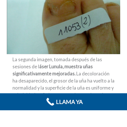
La segunda imagen, tomada después de las
sesiones de l
áser Lunula, muestra uñas
significativamente mejoradas.
La decoloración
ha desaparecido, el grosor de la uña ha vuelto a la
normalidad y la superficie de la uña es uniforme y
saludable. La uña ha recuperado un color más
LLAMA YA
natural y la textura es suave, sin signos visibles
de infección.
TRATAMIENTO CON LÁSER PARA ONICOMICOSIS EN VARÓN DE 43 AÑOS