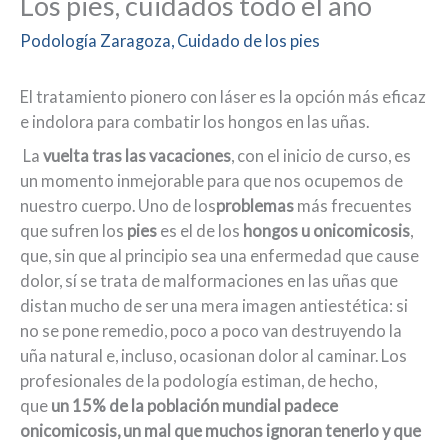
Los pies, cuidados todo el año
Podología Zaragoza
,
Cuidado de los pies
El tratamiento pionero con láser es la opción más eficaz
e indolora para combatir los hongos en las uñas.
La
vuelta tras las vacaciones
, con el inicio de curso, es
un momento inmejorable para que nos ocupemos de
nuestro cuerpo. Uno de los
problemas
más frecuentes
que sufren los
pies
es el de los
hongos u onicomicosis
,
que, sin que al principio sea una enfermedad que cause
dolor, sí se trata de malformaciones en las uñas que
distan mucho de ser una mera imagen antiestética: si
no se pone remedio, poco a poco van destruyendo la
uña natural e, incluso, ocasionan dolor al caminar. Los
profesionales de la podología estiman, de hecho,
que
un 15% de la población mundial padece
onicomicosis, un mal que muchos ignoran tenerlo y que