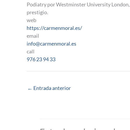
Podiatry por Westminster University London, 
prestigio.
web
https://carmenmoral.es/
email
info@carmenmoral.es
call
976 23 94 33
←
Entrada anterior