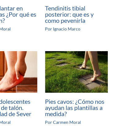
lantar en
Tendinitis tibial
as ¿Por qué es
posterior: que es y
n?
como pevenirla
Moral
Por
Ignacio Marco
dolescentes
Pies cavos: ¿Cómo nos
 de talón.
ayudan las plantillas a
ad de Sever
medida?
Moral
Por
Carmen Moral