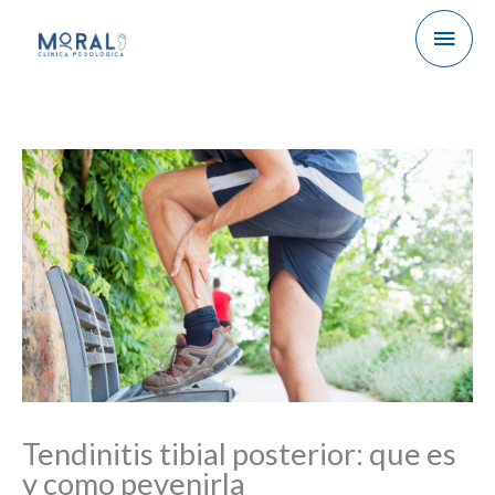
Men
princ
Tendinitis tibial posterior: que es
y como pevenirla