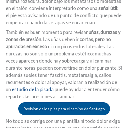
misma rozadura, dolor bajo los metatarsos o molestias
en el talón, conviene interpretarlo como una
señal útil
:
el pie está avisando de un punto de conflicto que puede
empeorar cuando las etapas se encadenan.
También es buen momento para revisar
uñas, durezas y
zonas de presión
. Las uñas deben ir
cortas, pero no
apuradas en exceso
ni con picos en los laterales. Las
durezas no son solo un problema estético: muchas
veces aparecen donde hay
sobrecarga
y, al caminar
durante horas, pueden convertirse en dolor punzante. Si
además sueles tener fascitis, metatarsalgia, callos
recurrentes o dolor al apoyar, valorar la realización de
un
estudio de la pisada
puede ayudar a entender cómo
repartes las presiones al caminar.
Revisión de los pies para el camino de Santiago
No todo se corrige con una plantilla ni todo dolor exige