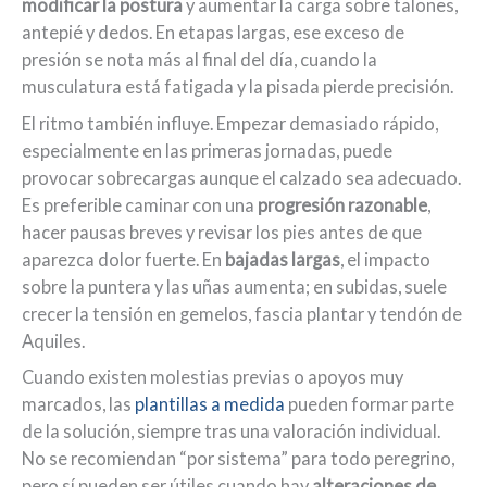
modificar la postura
y aumentar la carga sobre talones,
antepié y dedos. En etapas largas, ese exceso de
presión se nota más al final del día, cuando la
musculatura está fatigada y la pisada pierde precisión.
El ritmo también influye. Empezar demasiado rápido,
especialmente en las primeras jornadas, puede
provocar sobrecargas aunque el calzado sea adecuado.
Es preferible caminar con una
progresión razonable
,
hacer pausas breves y revisar los pies antes de que
aparezca dolor fuerte. En
bajadas largas
, el impacto
sobre la puntera y las uñas aumenta; en subidas, suele
crecer la tensión en gemelos, fascia plantar y tendón de
Aquiles.
Cuando existen molestias previas o apoyos muy
marcados, las
plantillas a medida
pueden formar parte
de la solución, siempre tras una valoración individual.
No se recomiendan “por sistema” para todo peregrino,
pero sí pueden ser útiles cuando hay
alteraciones de