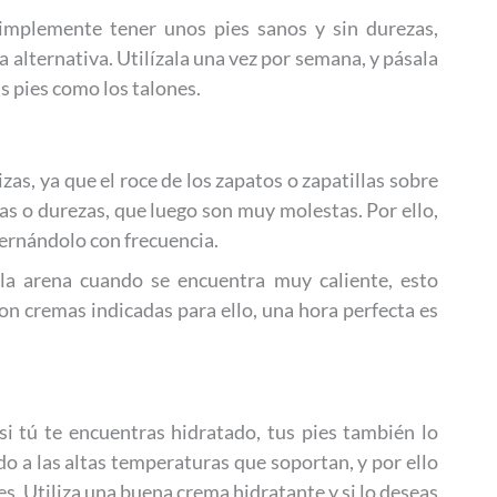
 simplemente tener unos pies sanos y sin durezas,
 alternativa. Utilízala una vez por semana, y pásala
s pies como los talones.
zas, ya que el roce de los zapatos o zapatillas sobre
s o durezas, que luego son muy molestas. Por ello,
lternándolo con frecuencia.
 la arena cuando se encuentra muy caliente, esto
con cremas indicadas para ello, una hora perfecta es
si tú te encuentras hidratado, tus pies también lo
do a las altas temperaturas que soportan, y por ello
. Utiliza una buena crema hidratante y si lo deseas