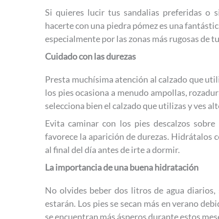
Si quieres lucir tus sandalias preferidas o
hacerte con una piedra pómez es una fantástica
especialmente por las zonas más rugosas de tu
Cuidado con las durezas
Presta muchísima atención al calzado que utili
los pies ocasiona a menudo ampollas, rozadura
selecciona bien el calzado que utilizas y ves a
Evita caminar con los pies descalzos sobre
favorece la aparición de durezas. Hidrátalos 
al final del día antes de irte a dormir.
La importancia de una buena hidratación
No olvides beber dos litros de agua diarios, 
estarán. Los pies se secan más en verano debi
se encuentran más ásperos durante estos meses